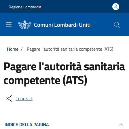
Salta al contenuto principale
Skip to footer content
Regione Lombardia
Comuni Lombardi Uniti
Briciole di pane
Home
/
Pagare l'autorità sanitaria competente (ATS)
Pagare l'autorità sanitaria
competente (ATS)
Condividi
INDICE DELLA PAGINA