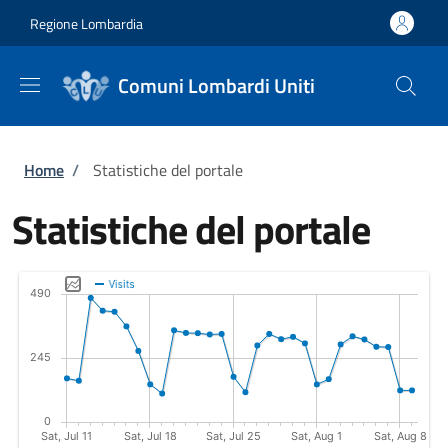
Salta al contenuto principale
Skip to footer content
Regione Lombardia
Comuni Lombardi Uniti
Briciole di pane
Home
/
Statistiche del portale
Statistiche del portale