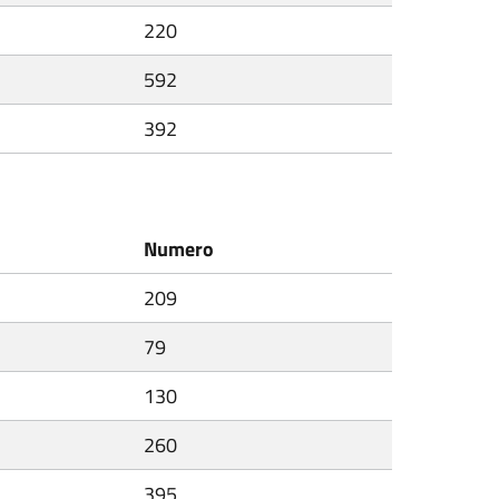
220
592
392
Numero
209
79
130
260
395