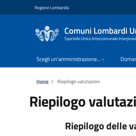
Salta al contenuto principale
Skip to footer content
Regione Lombardia
Comuni Lombardi Un
Sportello Unico Intercomunale Interprovi
Scegli un'amministrazione...
Doman
Briciole di pane
Home
/
Riepilogo valutazioni
Riepilogo valutaz
Riepilogo delle v