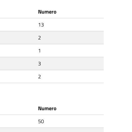
Numero
13
2
1
3
2
Numero
50