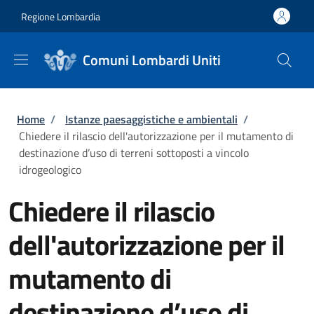
Salta al contenuto principale
Skip to footer content
Regione Lombardia
Comuni Lombardi Uniti
Briciole di pane
Home
/
Istanze paesaggistiche e ambientali
/
Chiedere il rilascio dell'autorizzazione per il mutamento di
destinazione d’uso di terreni sottoposti a vincolo
idrogeologico
Chiedere il rilascio
dell'autorizzazione per il
mutamento di
destinazione d’uso di