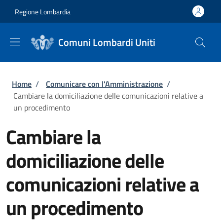
Salta al contenuto principale
Skip to footer content
Regione Lombardia
Comuni Lombardi Uniti
Briciole di pane
Home
/
Comunicare con l'Amministrazione
/
Cambiare la domiciliazione delle comunicazioni relative a
un procedimento
Cambiare la
domiciliazione delle
comunicazioni relative a
un procedimento