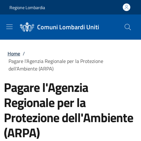
Salta al contenuto principale
Skip to footer content
Regione Lombardia
Comuni Lombardi Uniti
Briciole di pane
Home
/
Pagare l'Agenzia Regionale per la Protezione
dell'Ambiente (ARPA)
Pagare l'Agenzia
Regionale per la
Protezione dell'Ambiente
(ARPA)