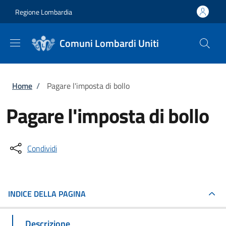
Salta al contenuto principale
Skip to footer content
Regione Lombardia
Comuni Lombardi Uniti
Briciole di pane
Home
/
Pagare l'imposta di bollo
Pagare l'imposta di bollo
Condividi
INDICE DELLA PAGINA
Descrizione