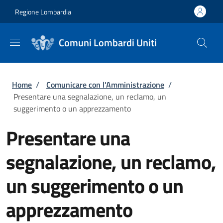
Salta al contenuto principale
Skip to footer content
Regione Lombardia
Comuni Lombardi Uniti
Briciole di pane
Home
/
Comunicare con l'Amministrazione
/
Presentare una segnalazione, un reclamo, un
suggerimento o un apprezzamento
Presentare una
segnalazione, un reclamo,
un suggerimento o un
apprezzamento