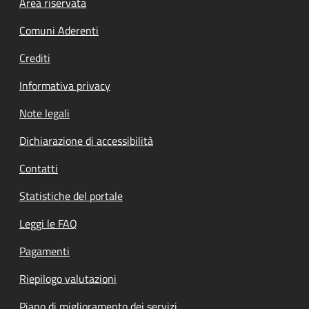
Footer menu
Area riservata
Comuni Aderenti
Crediti
Informativa privacy
Note legali
Dichiarazione di accessibilità
Contatti
Statistiche del portale
Leggi le FAQ
Pagamenti
Riepilogo valutazioni
Piano di miglioramento dei servizi