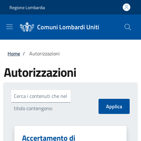
Salta al contenuto principale
Skip to footer content
Regione Lombardia
Comuni Lombardi Uniti
Briciole di pane
Home
/
Autorizzazioni
Autorizzazioni
Cerca i contenuti che nel
titolo contengono:
Accertamento di