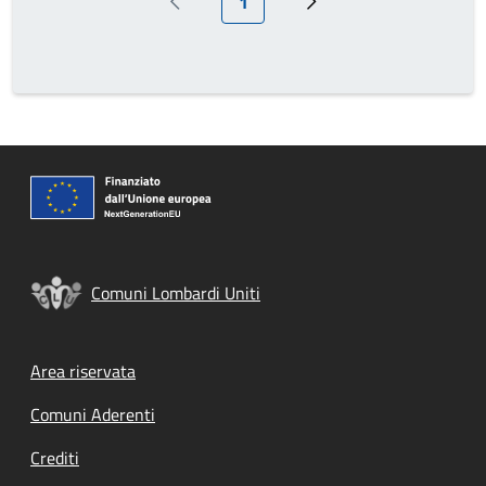
1
Pagina precedente
Prossima pagina
Comuni Lombardi Uniti
Footer menu
Area riservata
Comuni Aderenti
Crediti