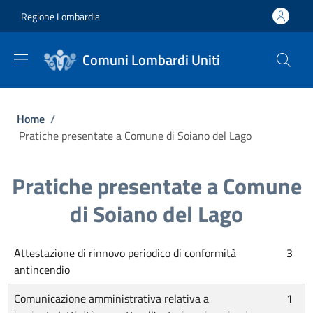
Salta al contenuto principale
Skip to footer content
Regione Lombardia
Comuni Lombardi Uniti
Briciole di pane
Home
/
Pratiche presentate a Comune di Soiano del Lago
Pratiche presentate a Comune
di Soiano del Lago
Attestazione di rinnovo periodico di conformità
3
antincendio
Comunicazione amministrativa relativa a
1