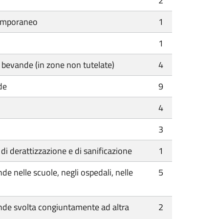
2
 temporaneo
1
1
i e bevande (in zone non tutelate)
4
de
9
4
3
e, di derattizzazione e di sanificazione
1
nde nelle scuole, negli ospedali, nelle
5
evande svolta congiuntamente ad altra
2