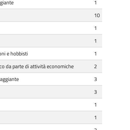
ggiante
1
10
1
1
ni e hobbisti
1
co da parte di attività economiche
2
iaggiante
3
3
1
1