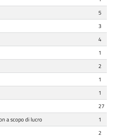
5
3
4
1
2
1
1
27
n a scopo di lucro
1
2