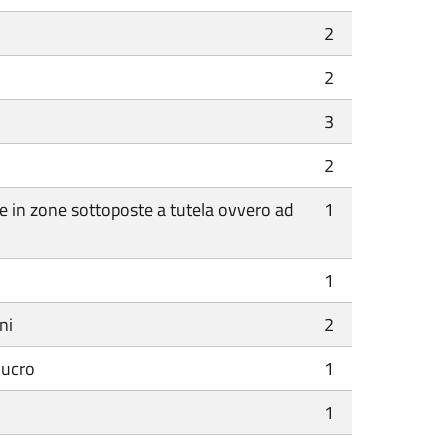
2
2
3
2
e in zone sottoposte a tutela ovvero ad
1
1
ni
2
lucro
1
1