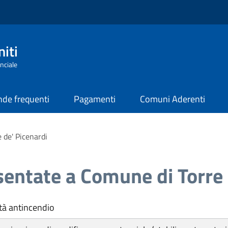
iti
nciale
de frequenti
Pagamenti
Comuni Aderenti
 de' Picenardi
sentate a Comune di Torre 
tà antincendio