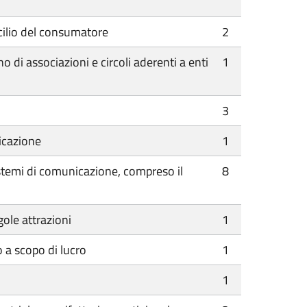
icilio del consumatore
2
o di associazioni e circoli aderenti a enti
1
3
nicazione
1
 sistemi di comunicazione, compreso il
8
gole attrazioni
1
o a scopo di lucro
1
1