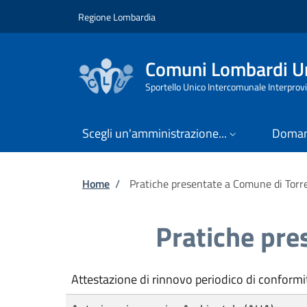
Salta al contenuto principale
Skip to footer content
Regione Lombardia
Comuni Lombardi Un
Sportello Unico Intercomunale Interprovi
Scegli un'amministrazione...
Doman
Briciole di pane
Home
/
Pratiche presentate a Comune di Torre
Pratiche pre
Attestazione di rinnovo periodico di conformi