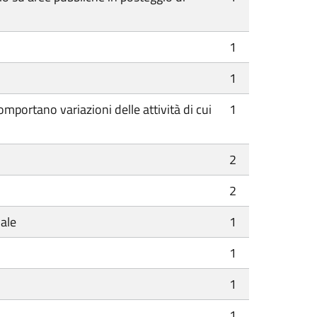
1
1
mportano variazioni delle attività di cui
1
2
2
dale
1
1
1
1