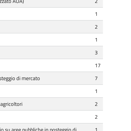
izzato AUA)
2
1
2
1
3
17
steggio di mercato
7
1
agricoltori
2
2
cio su aree pubbliche in posteggio di
1