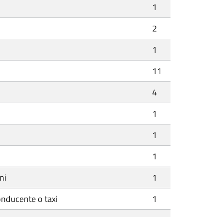
1
2
1
11
4
1
1
1
ni
1
onducente o taxi
1