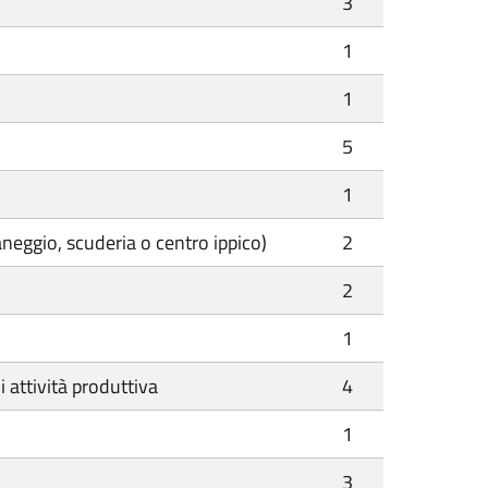
3
1
1
5
1
aneggio, scuderia o centro ippico)
2
2
1
 attività produttiva
4
1
3