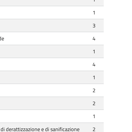
1
3
de
4
1
4
1
2
2
1
e, di derattizzazione e di sanificazione
2