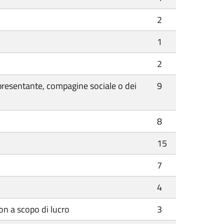
2
1
2
ppresentante, compagine sociale o dei
9
8
15
7
4
n a scopo di lucro
3