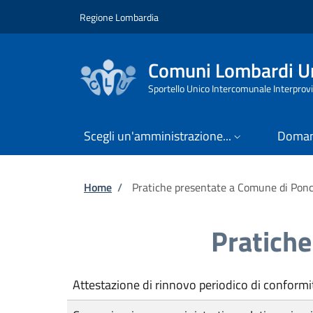
Salta al contenuto principale
Skip to footer content
Regione Lombardia
Comuni Lombardi Un
Sportello Unico Intercomunale Interprovi
Scegli un'amministrazione...
Doman
Briciole di pane
Home
/
Pratiche presentate a Comune di Ponc
Pratiche
Attestazione di rinnovo periodico di conformi