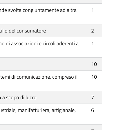
evande svolta congiuntamente ad altra
1
icilio del consumatore
2
no di associazioni e circoli aderenti a
1
10
 sistemi di comunicazione, compreso il
10
o a scopo di lucro
7
striale, manifatturiera, artigianale,
6