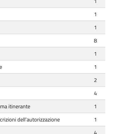
1
1
1
8
1
e
1
2
4
rma itinerante
1
crizioni dell’autorizzazione
1
4