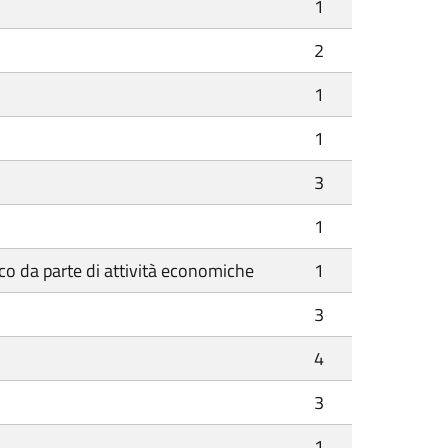
1
2
1
1
3
1
co da parte di attività economiche
1
3
4
3
1