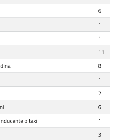
6
1
1
11
adina
8
1
2
ni
6
onducente o taxi
1
3