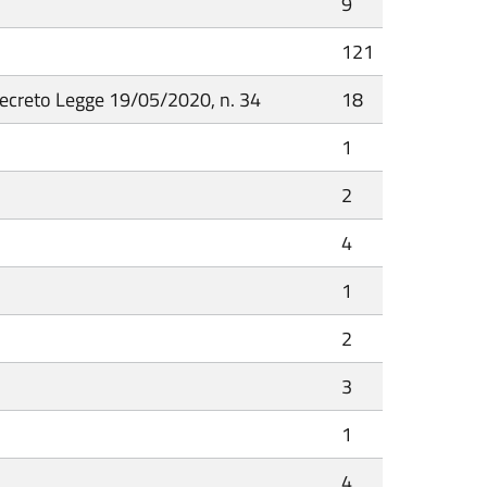
9
121
 Decreto Legge 19/05/2020, n. 34
18
1
2
4
1
2
3
1
4