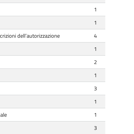
1
1
crizioni dell’autorizzazione
4
1
2
1
3
1
dale
1
3