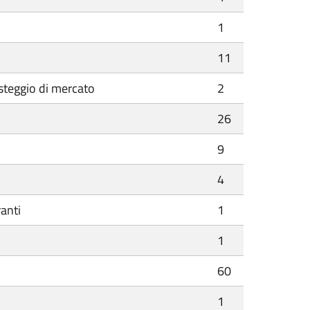
1
11
steggio di mercato
2
26
9
4
ranti
1
1
60
1