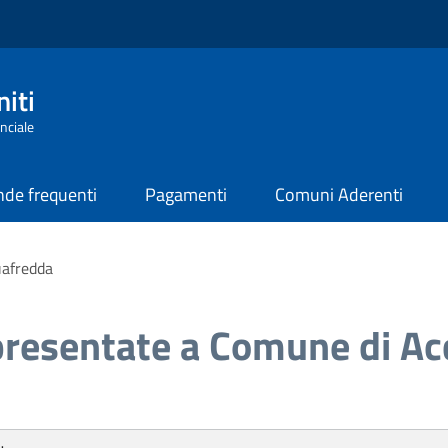
iti
nciale
de frequenti
Pagamenti
Comuni Aderenti
uafredda
presentate a Comune di A