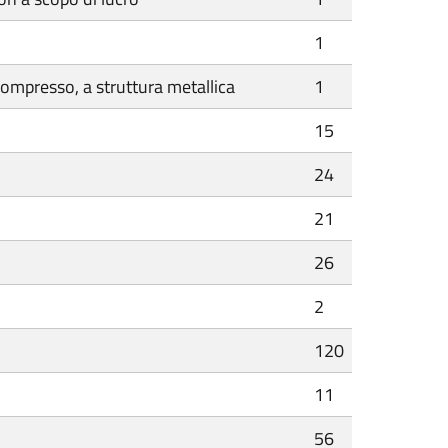
1
mpresso, a struttura metallica
1
15
24
21
26
2
120
11
56