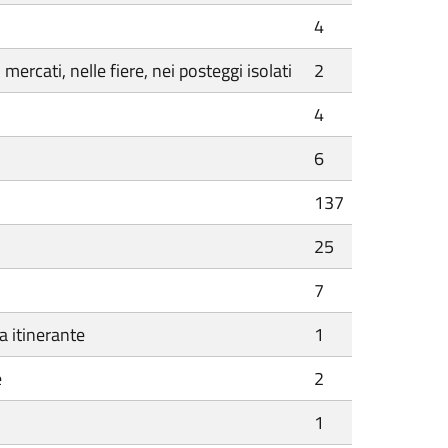
4
rcati, nelle fiere, nei posteggi isolati
2
4
6
137
25
7
a itinerante
1
e
2
1