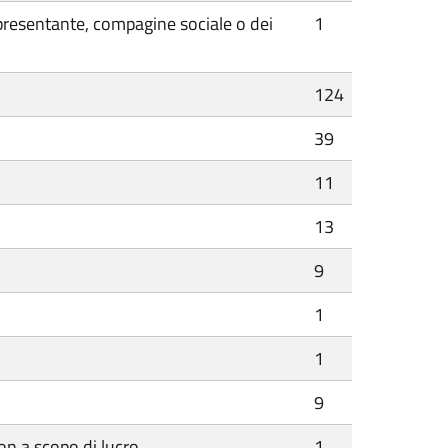
ppresentante, compagine sociale o dei
1
124
39
11
13
9
1
1
9
n a scopo di lucro
1