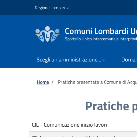
Salta al contenuto principale
Skip to footer content
Regione Lombardia
Comuni Lombardi Un
Sportello Unico Intercomunale Interprovi
Scegli un'amministrazione...
Doman
Briciole di pane
Home
/
Pratiche presentate a Comune di Acq
Pratiche 
CIL - Comunicazione inizio lavori