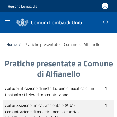
Salta al contenuto principale
Skip to footer content
Regione Lombardia
Comuni Lombardi Uniti
Briciole di pane
Home
/
Pratiche presentate a Comune di Alfianello
Pratiche presentate a Comune
di Alfianello
Autocertificazione di installazione o modifica di un
1
impianto di teleradiocomunicazione
Autorizzazione unica Ambientale (AUA) -
1
comunicazione di modifica non sostanziale