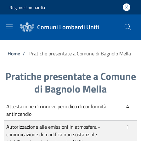
Salta al contenuto principale
Skip to footer content
Regione Lombardia
Comuni Lombardi Uniti
Briciole di pane
Home
/
Pratiche presentate a Comune di Bagnolo Mella
Pratiche presentate a Comune
di Bagnolo Mella
Attestazione di rinnovo periodico di conformità
4
antincendio
Autorizzazione alle emissioni in atmosfera -
1
comunicazione di modifica non sostanziale