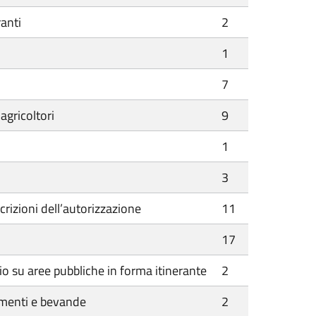
ranti
2
1
7
agricoltori
9
1
3
crizioni dell’autorizzazione
11
17
cio su aree pubbliche in forma itinerante
2
limenti e bevande
2