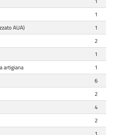
1
1
izzato AUA)
1
2
1
a artigiana
1
6
2
4
2
1