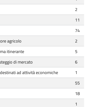
2
11
74
ore agricolo
2
rma itinerante
5
steggio di mercato
6
 destinati ad attività economiche
1
55
18
1