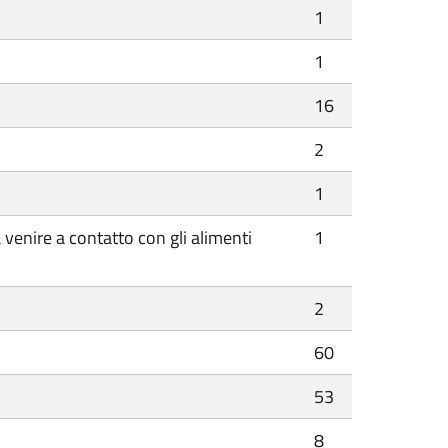
1
1
16
2
1
 venire a contatto con gli alimenti
1
2
60
53
8