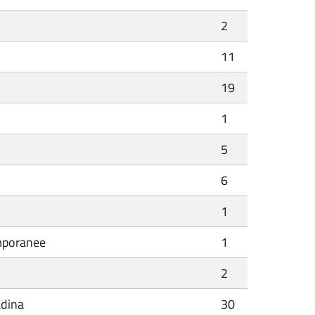
2
11
19
1
5
6
1
emporanee
1
2
adina
30