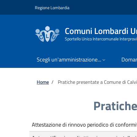
Salta al contenuto principale
Skip to footer content
Regione Lombardia
Comuni Lombardi Un
Sportello Unico Intercomunale Interprovi
Scegli un'amministrazione...
Doman
Briciole di pane
Home
/
Pratiche presentate a Comune di Calv
Pratiche
Attestazione di rinnovo periodico di conformi