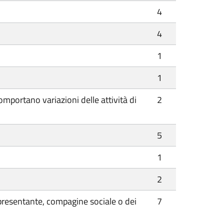
4
4
1
1
mportano variazioni delle attività di
2
5
1
2
ppresentante, compagine sociale o dei
7