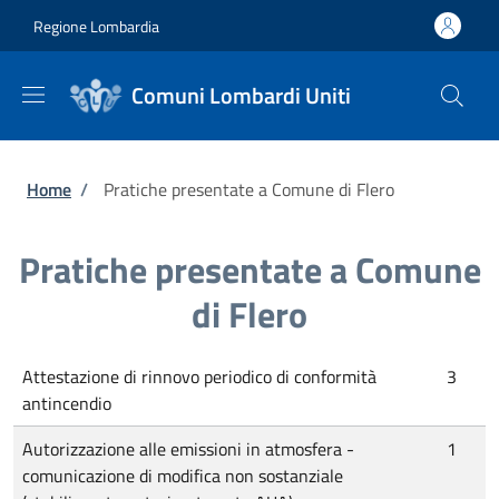
Salta al contenuto principale
Skip to footer content
Regione Lombardia
Comuni Lombardi Uniti
Briciole di pane
Home
/
Pratiche presentate a Comune di Flero
Pratiche presentate a Comune
di Flero
Attestazione di rinnovo periodico di conformità
3
antincendio
Autorizzazione alle emissioni in atmosfera -
1
comunicazione di modifica non sostanziale