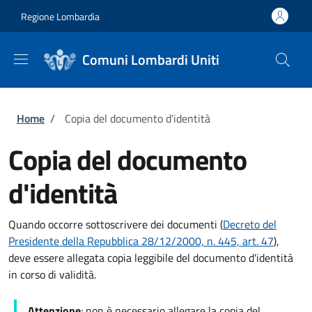
Salta al contenuto principale
Skip to footer content
Regione Lombardia
Comuni Lombardi Uniti
Briciole di pane
Home
/
Copia del documento d'identità
Copia del documento
d'identità
Quando occorre sottoscrivere dei documenti (
Decreto del
Presidente della Repubblica 28/12/2000, n. 445, art. 47
),
deve essere allegata copia leggibile del documento d'identità
in corso di validità.
Attenzione
: non è necessario allegare la copia del