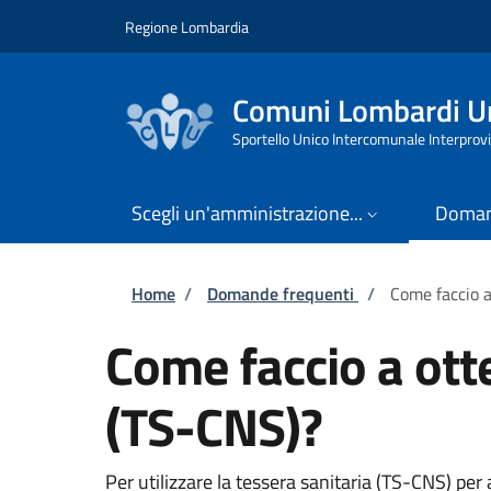
Salta al contenuto principale
Skip to footer content
Regione Lombardia
Comuni Lombardi Un
Sportello Unico Intercomunale Interprovi
Scegli un'amministrazione...
Doman
Briciole di pane
Home
/
Domande frequenti
/
Come faccio a
Come faccio a otte
(TS-CNS)?
Per utilizzare la tessera sanitaria (TS-CNS) per