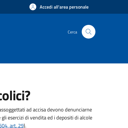
Accedi all'area personale
Cerca
olici?
e assoggettati ad accisa devono denunciarne
li esercizi di vendita ed i depositi di alcole
504, art. 29
).