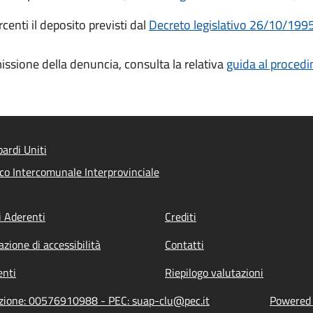
centi il deposito previsti dal
Decreto legislativo 26/10/1995,
missione della denuncia, consulta la relativa
guida al proced
rdi Uniti
ico Intercomunale Interprovinciale
 Aderenti
Crediti
azione di accessibilità
Contatti
nti
Riepilogo valutazioni
azione: 00576910988 - PEC: suap-clu@pec.it
Powered b