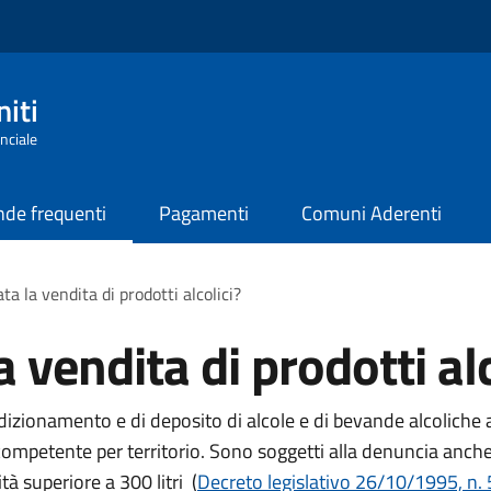
iti
nciale
de frequenti
Pagamenti
Comuni Aderenti
a la vendita di prodotti alcolici?
 vendita di prodotti alc
ondizionamento e di deposito di alcole e di bevande alcolich
e competente per territorio. Sono soggetti alla denuncia anche g
à superiore a 300 litri (
Decreto legislativo 26/10/1995, n. 