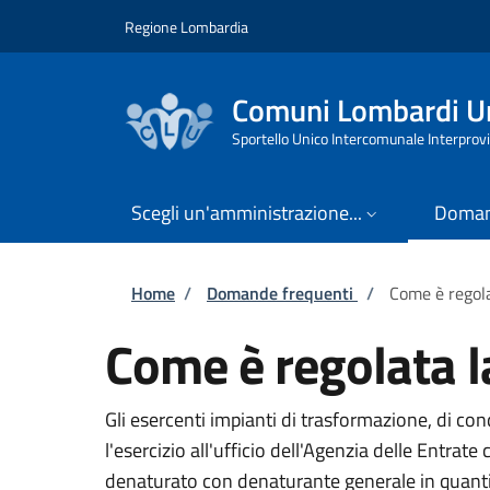
Salta al contenuto principale
Skip to footer content
Regione Lombardia
Comuni Lombardi Un
Sportello Unico Intercomunale Interprovi
Scegli un'amministrazione...
Doman
Briciole di pane
Home
/
Domande frequenti
/
Come è regolat
Come è regolata la
Gli esercenti impianti di trasformazione, di c
l'esercizio all'ufficio dell'Agenzia delle Entrat
denaturato con denaturante generale in quantit