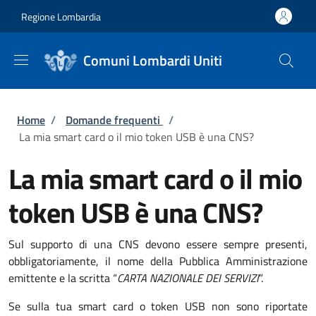
Salta al contenuto principale
Skip to footer content
Regione Lombardia
Comuni Lombardi Uniti
Briciole di pane
Home
/
Domande frequenti
/
La mia smart card o il mio token USB è una CNS?
La mia smart card o il mio
token USB è una CNS?
Sul supporto di una CNS devono essere sempre presenti,
obbligatoriamente, il nome della Pubblica Amministrazione
emittente e la scritta “
CARTA NAZIONALE DEI SERVIZI
”.
Se sulla tua smart card o token USB non sono riportate