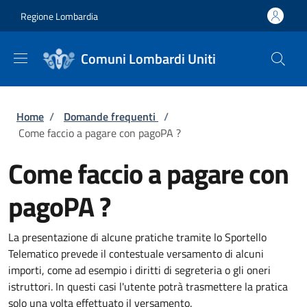
Salta al contenuto principale
Skip to footer content
Regione Lombardia
Comuni Lombardi Uniti
Briciole di pane
Home
/
Domande frequenti
/
Come faccio a pagare con pagoPA ?
Come faccio a pagare con
pagoPA ?
La presentazione di alcune pratiche tramite lo Sportello
Telematico prevede il contestuale versamento di alcuni
importi, come ad esempio i diritti di segreteria o gli oneri
istruttori. In questi casi l'utente potrà trasmettere la pratica
solo una volta effettuato il versamento.