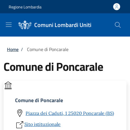
Salta al contenuto principale
Skip to footer content
Regione Lombardia
Comuni Lombardi Uniti
Briciole di pane
Home
/
Comune di Poncarale
Comune di Poncarale
Comune di Poncarale
Piazza dei Caduti, 1 25020 Poncarale (BS)
Sito istituzionale