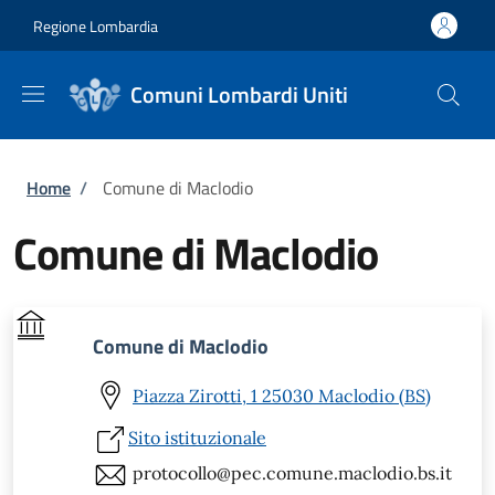
Salta al contenuto principale
Skip to footer content
Regione Lombardia
Comuni Lombardi Uniti
Briciole di pane
Home
/
Comune di Maclodio
Comune di Maclodio
Comune di Maclodio
Piazza Zirotti, 1 25030 Maclodio (BS)
Sito istituzionale
protocollo@pec.comune.maclodio.bs.it