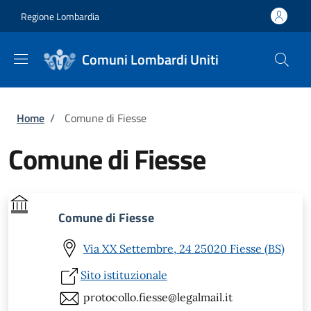
Salta al contenuto principale
Skip to footer content
Regione Lombardia
Comuni Lombardi Uniti
Briciole di pane
Home
/
Comune di Fiesse
Comune di Fiesse
Comune di Fiesse
Via XX Settembre, 24 25020 Fiesse (BS)
Sito istituzionale
protocollo.fiesse@legalmail.it