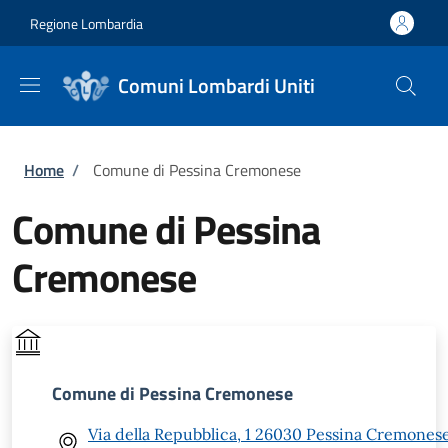
Salta al contenuto principale
Skip to footer content
Regione Lombardia
Comuni Lombardi Uniti
Briciole di pane
Home
/
Comune di Pessina Cremonese
Comune di Pessina
Cremonese
Comune di Pessina Cremonese
Via della Repubblica, 1 26030 Pessina Cremones