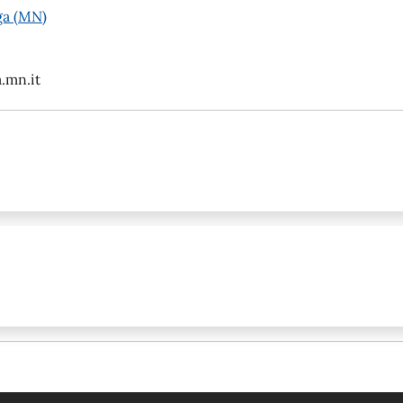
ga (MN)
.mn.it