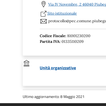
Via IV Novembre, 2 46040 Piube
Sito istituzionale
protocollo@pec.comune.piubega
Codice Fiscale:
81001230200
Partita IVA:
01335110209
Unità organizzative
Ultimo aggiornamento: 8 Maggio 2021