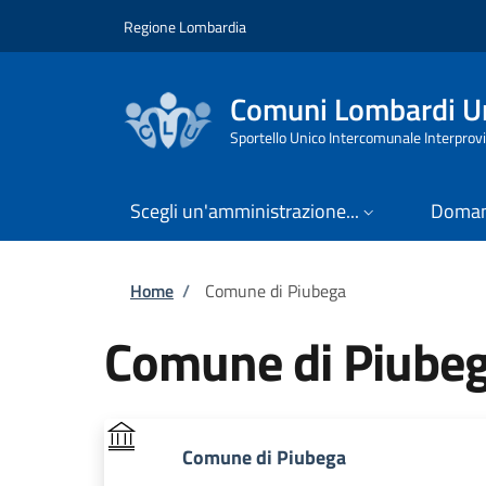
Salta al contenuto principale
Skip to footer content
Regione Lombardia
Comuni Lombardi Un
Sportello Unico Intercomunale Interprovi
Scegli un'amministrazione...
Doman
Briciole di pane
Home
/
Comune di Piubega
Comune di Piube
Comune di Piubega