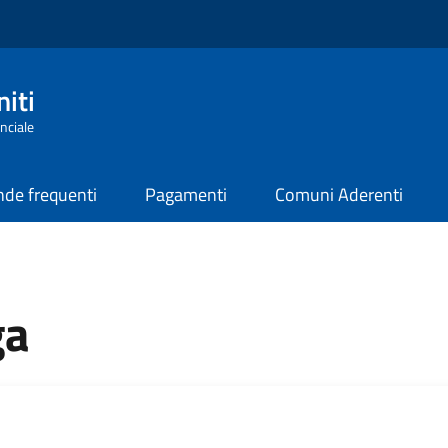
iti
nciale
de frequenti
Pagamenti
Comuni Aderenti
ga