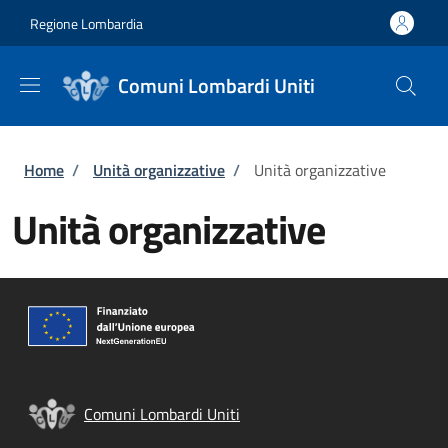
Salta al contenuto principale
Skip to footer content
Regione Lombardia
Comuni Lombardi Uniti
Briciole di pane
Home
/
Unità organizzative
/
Unità organizzative
Unità organizzative
Comuni Lombardi Uniti