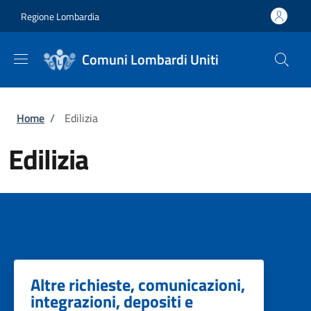
Salta al contenuto principale
Skip to footer content
Regione Lombardia
Comuni Lombardi Uniti
Briciole di pane
Home
/
Edilizia
Edilizia
Altre richieste, comunicazioni,
integrazioni, depositi e