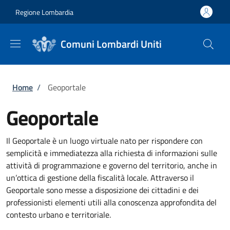
Salta al contenuto principale
Skip to footer content
Regione Lombardia
Comuni Lombardi Uniti
Briciole di pane
Home
/
Geoportale
Geoportale
Il Geoportale è un luogo virtuale nato per rispondere con
semplicità e immediatezza alla richiesta di informazioni sulle
attività di programmazione e governo del territorio, anche in
un’ottica di gestione della fiscalità locale. Attraverso il
Geoportale sono messe a disposizione dei cittadini e dei
professionisti elementi utili alla conoscenza approfondita del
contesto urbano e territoriale.