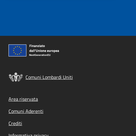
Comuni Lombardi Uniti
Footer menu
Area riservata
Comuni Aderenti
Crediti
Informativa privacy