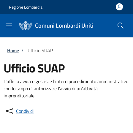
Salta al contenuto principale
Skip to footer content
Regione Lombardia
Comuni Lombardi Uniti
Briciole di pane
Home
/
Ufficio SUAP
Ufficio SUAP
L'ufficio avvia e gestisce l'intero procedimento amministrativo
con lo scopo di autorizzare l’avvio di un’attività
imprenditoriale.
Condividi