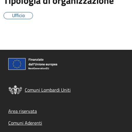
Tipologia di organizzazione
Ufficio
Comuni Lombardi Uniti
Footer menu
Area riservata
Comuni Aderenti