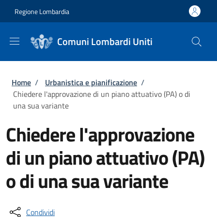
Salta al contenuto principale
Skip to footer content
Regione Lombardia
Comuni Lombardi Uniti
Briciole di pane
Home
/
Urbanistica e pianificazione
/
Chiedere l'approvazione di un piano attuativo (PA) o di
una sua variante
Chiedere l'approvazione
di un piano attuativo (PA)
o di una sua variante
Condividi