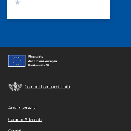
Valuta 1 stelle su 5
Comuni Lombardi Uniti
Footer menu
Area riservata
Comuni Aderenti
Crediti