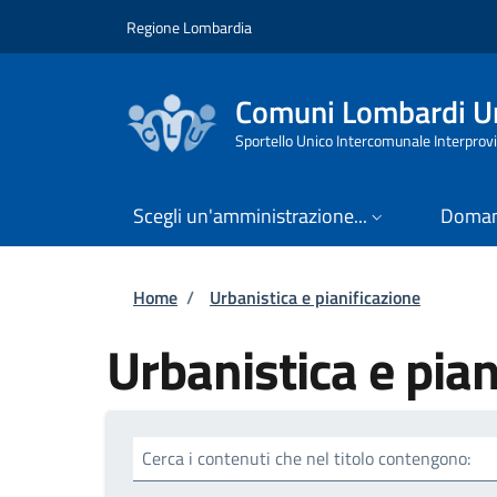
Salta al contenuto principale
Skip to footer content
Regione Lombardia
Comuni Lombardi Un
Sportello Unico Intercomunale Interprovi
Scegli un'amministrazione...
Doman
Briciole di pane
Home
/
Urbanistica e pianificazione
Urbanistica e pian
Cerca i contenuti che nel titolo contengono: