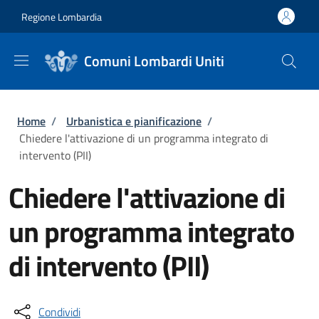
Salta al contenuto principale
Skip to footer content
Regione Lombardia
Comuni Lombardi Uniti
Briciole di pane
Home
/
Urbanistica e pianificazione
/
Chiedere l'attivazione di un programma integrato di
intervento (PII)
Chiedere l'attivazione di
un programma integrato
di intervento (PII)
Condividi