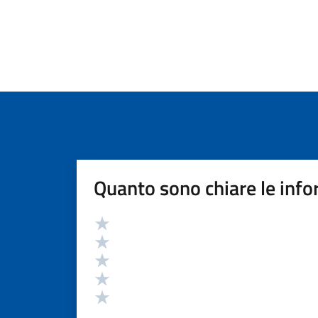
Quanto sono chiare le info
Valutazione
Valuta 5 stelle su 5
Valuta 4 stelle su 5
Valuta 3 stelle su 5
Valuta 2 stelle su 5
Valuta 1 stelle su 5