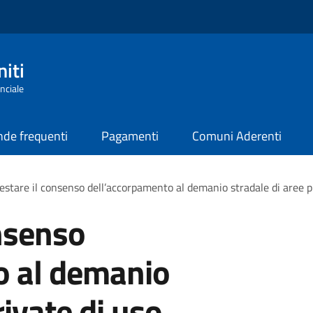
iti
nciale
de frequenti
Pagamenti
Comuni Aderenti
estare il consenso dell’accorpamento al demanio stradale di aree p
nsenso
o al demanio
rivate di uso