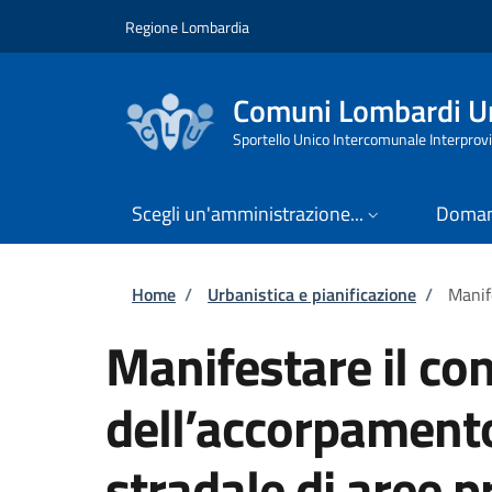
Salta al contenuto principale
Skip to footer content
Regione Lombardia
Comuni Lombardi Un
Sportello Unico Intercomunale Interprovi
Scegli un'amministrazione...
Doman
Briciole di pane
Home
/
Urbanistica e pianificazione
/
Manif
Manifestare il co
dell’accorpament
stradale di aree p