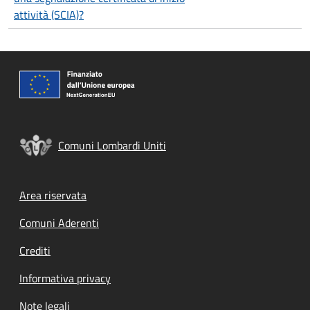
attività (SCIA)?
Comuni Lombardi Uniti
Footer menu
Area riservata
Comuni Aderenti
Crediti
Informativa privacy
Note legali