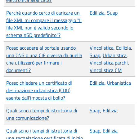
elettronica avanzata?
Perchè quando cerco di caricare un
Edilizia
,
Suap
file XML mi compare il messaggio "Il
file XML non è valido secondo lo
schema XSD predefinito"?
Posso accedere al portale usando
Vincolistica
,
Edilizia
,
una CNS o una CIE diversa da quella
Suap
,
Urbanistica
,
che utilizzerò per firmare i
Vincolistica parchi
,
documenti?
Vincolistica CM
Posso chiedere un certificato di
Edilizia
,
Urbanistica
destinazione urbanistica (CDU)
esente dall'imposta di bollo?
Quali sono i tempi di istruttoria di
Suap
,
Edilizia
una comunicazione?
Quali sono i tempi di istruttoria di
Suap
,
Edilizia
una segnalazione certificata di inizio