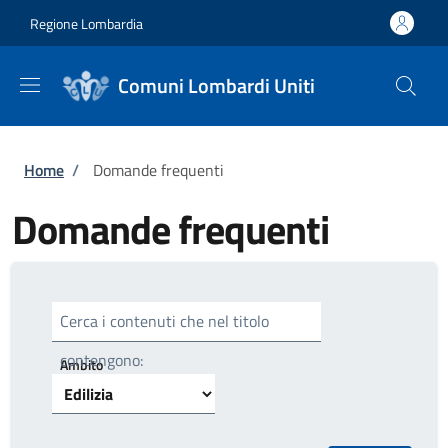
Salta al contenuto principale
Skip to footer content
Regione Lombardia
Comuni Lombardi Uniti
Briciole di pane
Home
/
Domande frequenti
Domande frequenti
Cerca i contenuti che nel titolo
contengono:
Ambito