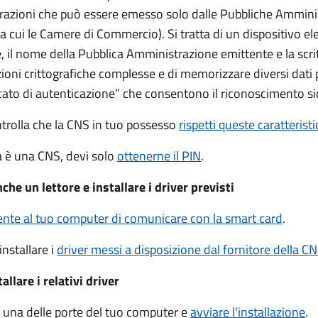
trazioni che può essere emesso solo dalle Pubbliche Ammini
 tra cui le Camere di Commercio).
Si tratta di un dispositivo el
 il nome della Pubblica Amministrazione emittente e la scrit
ioni crittografiche complesse e di memorizzare diversi dati 
cato di autenticazione” che consentono il riconoscimento si
ntrolla che la CNS in tuo possesso
rispetti queste caratterist
ia è una CNS, devi solo
ottenerne il PIN
.
che un lettore e installare i driver previsti
te al tuo computer di comunicare con la smart card
.
installare i
driver
messi a disposizione dal fornitore della C
llare i relativi driver
in una delle porte del tuo computer e
avviare l'installazione
.