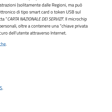
strazioni (solitamente dalle Regioni, ma può
ettronico di tipo
smart card
o t
oken USB
sul
ta “
CARTA NAZIONALE DEI SERVIZI
”.
Il microchip
personali, oltre a contenere una “chiave privata
curo dell'utente attraverso Internet.
iche
.
NS
.