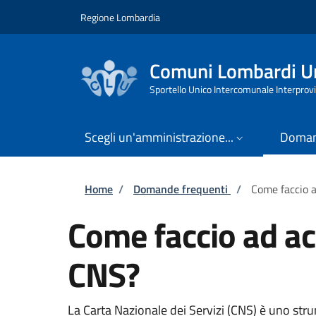
Salta al contenuto principale
Skip to footer content
Regione Lombardia
Comuni Lombardi Un
Sportello Unico Intercomunale Interprovi
Scegli un'amministrazione...
Doman
Briciole di pane
Home
/
Domande frequenti
/
Come faccio a
Come faccio ad acc
CNS?
La Carta Nazionale dei Servizi (CNS) è uno strum