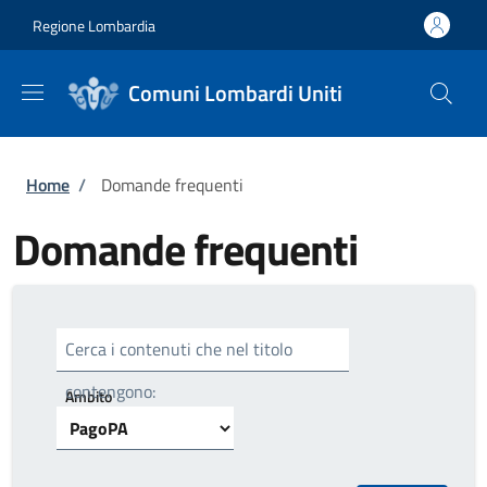
Salta al contenuto principale
Skip to footer content
Regione Lombardia
Comuni Lombardi Uniti
Briciole di pane
Home
/
Domande frequenti
Domande frequenti
Cerca i contenuti che nel titolo
contengono:
Ambito